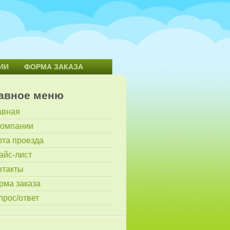
ИИ
ФОРМА ЗАКАЗА
авное меню
авная
компании
рта проезда
айс-лист
нтакты
рма заказа
прос/ответ