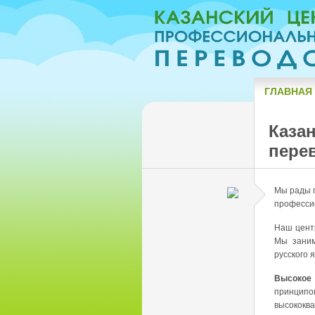
ГЛАВНАЯ
Каза
пере
Мы рады п
професси
Наш цент
Мы заним
русского 
Высокое 
принципо
высококв