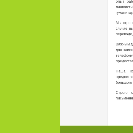
опыт раб
лингвист
гуманитар
Мы строг
случае в
переводе,
Важным д
для клиен
телефону
предоста
Наша к
предостав
большого 
Строго 
письменны