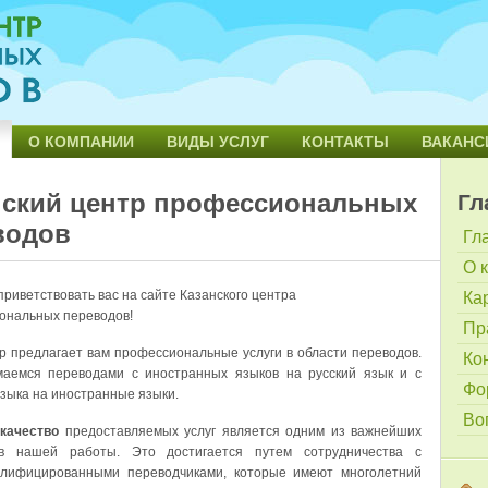
О КОМПАНИИ
ВИДЫ УСЛУГ
КОНТАКТЫ
ВАКАНС
нский центр профессиональных
Гл
водов
Гл
О 
риветствовать вас на сайте Казанского центра
Ка
ональных переводов!
Пр
р предлагает вам профессиональные услуги в области переводов.
Ко
аемся переводами с иностранных языков на русский язык и с
Фо
языка на иностранные языки.
Во
качество
предоставляемых услуг является одним из важнейших
в нашей работы. Это достигается путем сотрудничества с
алифицированными переводчиками, которые имеют многолетний