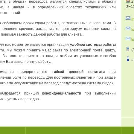
оты в области переводов, являются специалистами в области
42
(вхо
ики, а иногда и в определенных областях технических или
ных знаний.
m
о соблюдаем
сроки
сдачи работы, согласованные с клиентами. В
ыполнения срочного заказа мы концентрируем все свои силы на
k
 понимая важность данной работы для клиента.
k
ля нас моментом является организация
удобной системы работы
(8
та. Мы можем принять у Вас заказ по электронной почте, факсу,
, Вы можете приехать к нам; и любым из указанных способов
(
вим Вам выполненную работу.
омпания придерживается
гибкой ценовой политики
при
лении услуг по переводу. Для постоянных клиентов и при заказе
объема документации на перевод предусмотрена система скидок.
соблюдается принцип
конфиденциальности
при выполнении
х и устных переводов.